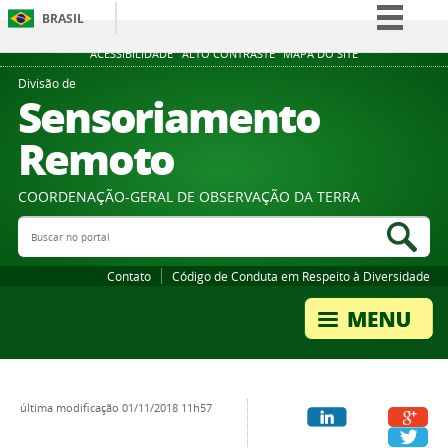
BRASIL
Simplifique!
ACESSIBILIDADE
ALTO CONTRASTE
MAPA DO SITE
Comunica BR
Divisão de
Sensoriamento
Participe
Remoto
Acesso à informação
Legislação
COORDENAÇÃO-GERAL DE OBSERVAÇÃO DA TERRA
Canais
Buscar no portal
Bus
Contato
Código de Conduta em Respeito à Diversidade
última modificação
01/11/2018 11h57