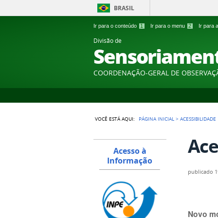
BRASIL
Ir para o conteúdo
1
Ir para o menu
2
Ir para
Divisão de
Sensoriamen
COORDENAÇÃO-GERAL DE OBSERVAÇ
VOCÊ ESTÁ AQUI:
PÁGINA INICIAL
>
ACESSIBILIDADE
Ace
Acesso à
Informação
publicado
1
Novo mo