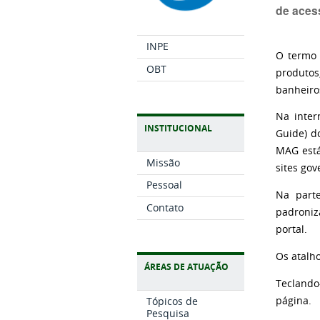
de aces
INPE
O termo 
OBT
produtos
banheiro
Na inter
INSTITUCIONAL
Guide) d
MAG está
Missão
sites go
Pessoal
Na parte
Contato
padroniz
portal.
Os atalh
ÁREAS DE ATUAÇÃO
Teclando
página.
Tópicos de
Pesquisa