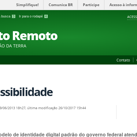
Simplifique!
Comunica BR
Participe
Acesso à infor
 a busca
3
Ir para o rodapé
4
ACESS
to Remoto
ÃO DA TERRA
Contato
ssibilidade
9/06/2013 18h27,
última modificação
26/10/2017 15h44
delo de identidade digital padrão do governo federal aten