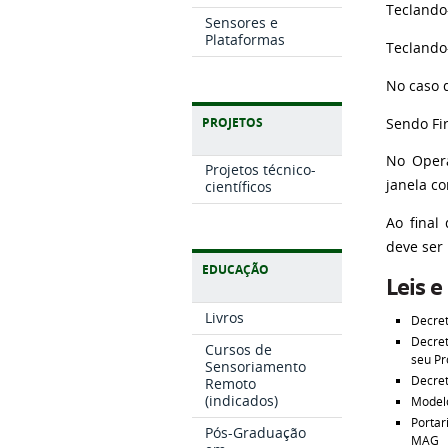
Teclando
Sensores e
Plataformas
Teclando
No caso d
PROJETOS
Sendo Fir
No Opera
Projetos técnico-
janela c
científicos
Ao final
deve ser
EDUCAÇÃO
Leis e
Livros
Decret
Decret
Cursos de
seu Pr
Sensoriamento
Decret
Remoto
(indicados)
Modelo
Portar
Pós-Graduação
MAG