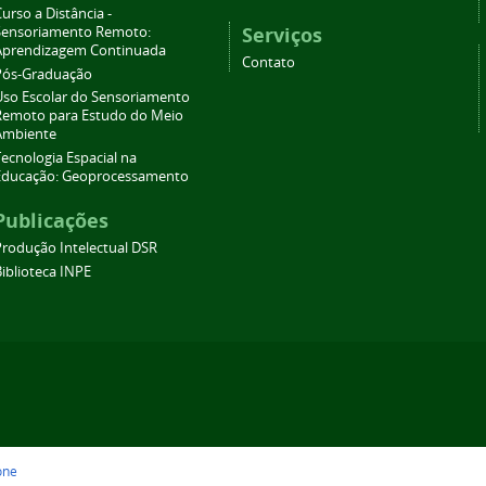
urso a Distância -
Serviços
Sensoriamento Remoto:
Aprendizagem Continuada
Contato
Pós-Graduação
Uso Escolar do Sensoriamento
Remoto para Estudo do Meio
Ambiente
ecnologia Espacial na
Educação: Geoprocessamento
Publicações
Produção Intelectual DSR
iblioteca INPE
one