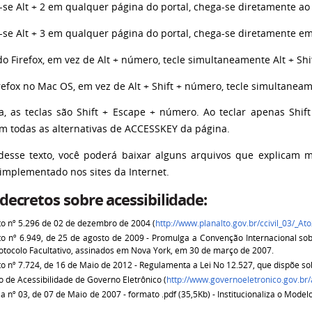
-se Alt + 2 em qualquer página do portal, chega-se diretamente ao 
-se Alt + 3 em qualquer página do portal, chega-se diretamente em
o Firefox, em vez de Alt + número, tecle simultaneamente Alt + Sh
efox no Mac OS, em vez de Alt + Shift + número, tecle simultaneam
, as teclas são Shift + Escape + número. Ao teclar apenas Shif
om todas as alternativas de ACCESSKEY da página.
 desse texto, você poderá baixar alguns arquivos que explicam 
 implementado nos sites da Internet.
 decretos sobre acessibilidade:
o nº 5.296 de 02 de dezembro de 2004 (
http://www.planalto.gov.br/ccivil_03/_
o nº 6.949, de 25 de agosto de 2009 - Promulga a Convenção Internacional sob
otocolo Facultativo, assinados em Nova York, em 30 de março de 2007.
o nº 7.724, de 16 de Maio de 2012 - Regulamenta a Lei No 12.527, que dispõe so
 de Acessibilidade de Governo Eletrônico (
http://www.governoeletronico.gov.br
ia nº 03, de 07 de Maio de 2007 - formato .pdf (35,5Kb) - Institucionaliza o Mode