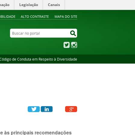
mação
Legislação
Canais
IBILIDADE
ALTO CONTRASTE
MAPA DO SITE
Buscar no portal
Buscar no portal
Twitter
Instagram
Código de Conduta em Respeito à Diversidade
de às principais recomendações