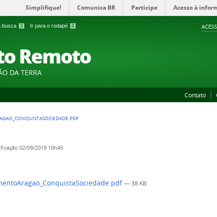
Simplifique!
Comunica BR
Participe
Acesso à infor
 a busca
3
Ir para o rodapé
4
ACESS
to Remoto
ÃO DA TERRA
Contato
GAO_CONQUISTASOCIEDADE.PDF
ficação
02/09/2019 10h45
entoAragao_ConquistaSociedade.pdf
— 38 KB