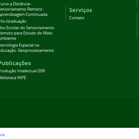
urso a Distância -
Serviços
Sensoriamento Remoto:
Aprendizagem Continuada
Contato
Pós-Graduação
Uso Escolar do Sensoriamento
Remoto para Estudo do Meio
Ambiente
ecnologia Espacial na
Educação: Geoprocessamento
Publicações
Produção Intelectual DSR
iblioteca INPE
one