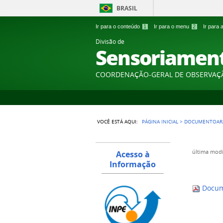
BRASIL
Ir para o conteúdo
1
Ir para o menu
2
Ir para
Divisão de
Sensoriamen
COORDENAÇÃO-GERAL DE OBSERVAÇ
VOCÊ ESTÁ AQUI:
PÁGINA INICIAL
>
DOCUMENTOARA
última modi
Acesso à
Informação
Docum