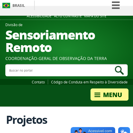
BRASIL
Simplifique!
ACESSIBILIDADE
ALTO CONTRASTE
MAPA DO SITE
Comunica BR
Divisão de
Sensoriamento
Participe
Remoto
Acesso à informação
Legislação
COORDENAÇÃO-GERAL DE OBSERVAÇÃO DA TERRA
Canais
Buscar no portal
Bus
Contato
Código de Conduta em Respeito à Diversidade
Projetos