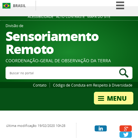
BRASIL
Simplifique!
ACESSIBILIDADE
ALTO CONTRASTE
MAPA DO SITE
Comunica BR
Divisão de
Sensoriamento
Participe
Remoto
Acesso à informação
Legislação
COORDENAÇÃO-GERAL DE OBSERVAÇÃO DA TERRA
Canais
Buscar no portal
Bus
Contato
Código de Conduta em Respeito à Diversidade
última modificação
19/02/2020 10h28