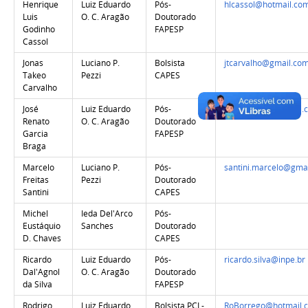
Henrique
Luiz Eduardo
Pós-
hlcassol@hotmail.co
Luis
O. C. Aragão
Doutorado
Godinho
FAPESP
Cassol
Jonas
Luciano P.
Bolsista
jtcarvalho@gmail.co
Takeo
Pezzi
CAPES
Carvalho
José
Luiz Eduardo
Pós-
jgarciabraga@gmail.
Renato
O. C. Aragão
Doutorado
Garcia
FAPESP
Braga
Marcelo
Luciano P.
Pós-
santini.marcelo@gma
Freitas
Pezzi
Doutorado
Santini
CAPES
Michel
Ieda Del'Arco
Pós-
Eustáquio
Sanches
Doutorado
D. Chaves
CAPES
Ricardo
Luiz Eduardo
Pós-
ricardo.silva@inpe.br
Dal'Agnol
O. C. Aragão
Doutorado
da Silva
FAPESP
Rodrigo
Luiz Eduardo
Bolsista PCI -
RoBorrego@hotmail.