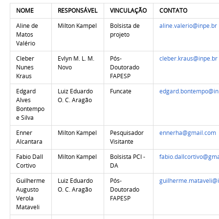
NOME
RESPONSÁVEL
VINCULAÇÃO
CONTATO
Aline de
Milton Kampel
Bolsista de
aline.valerio@inpe.br
Matos
projeto
Valério
Cleber
Evlyn M. L. M.
Pós-
cleber.kraus@inpe.br
Nunes
Novo
Doutorado
Kraus
FAPESP
Edgard
Luiz Eduardo
Funcate
edgard.bontempo@in
Alves
O. C. Aragão
Bontempo
e Silva
Enner
Milton Kampel
Pesquisador
ennerha@gmail.com
Alcantara
Visitante
Fabio Dall
Milton Kampel
Bolsista PCI -
fabio.dallcortivo@gm
Cortivo
DA
Guilherme
Luiz Eduardo
Pós-
guilherme.mataveli@
Augusto
O. C. Aragão
Doutorado
Verola
FAPESP
Mataveli