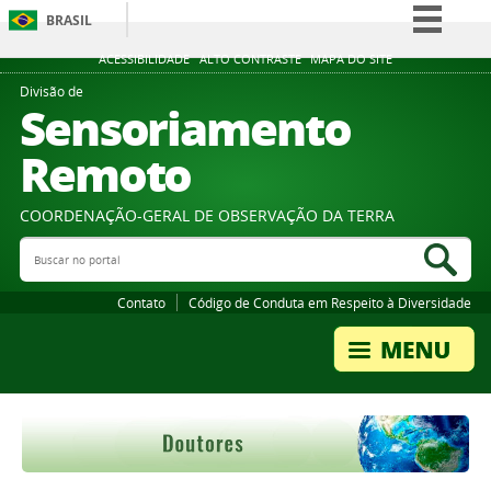
BRASIL
Simplifique!
ACESSIBILIDADE
ALTO CONTRASTE
MAPA DO SITE
Comunica BR
Divisão de
Sensoriamento
Participe
Remoto
Acesso à informação
Legislação
COORDENAÇÃO-GERAL DE OBSERVAÇÃO DA TERRA
Canais
Buscar no portal
Bus
Contato
Código de Conduta em Respeito à Diversidade