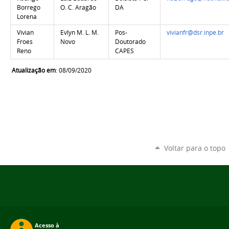
Borrego
O. C. Aragão
DA
Lorena
Vivian
Evlyn M. L. M.
Pos-
vivianfr@dsr.inpe.br
Froes
Novo
Doutorado
Reno
CAPES
Atualização em
: 08/09/2020
Voltar para o topo