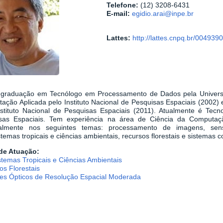
Telefone:
(12) 3208-6431
E-mail:
egidio.arai@inpe.br
Lattes:
http://lattes.cnpq.br/00493
 graduação em Tecnólogo em Processamento de Dados pela Univers
ação Aplicada pelo Instituto Nacional de Pesquisas Espaciais (200
nstituto Nacional de Pesquisas Espaciais (2011). Atualmente é Tecno
sas Espaciais. Tem experiência na área de Ciência da Computa
palmente nos seguintes temas: processamento de imagens, sens
temas tropicais e ciências ambientais, recursos florestais e sistemas 
de Atuação:
stemas Tropicais e Ciências Ambientais
os Florestais
es Ópticos de Resolução Espacial Moderada