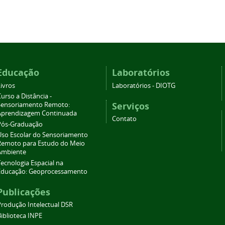
Educação
Laboratórios
ivros
Laboratórios - DIOTG
urso a Distância -
Serviços
Sensoriamento Remoto:
Aprendizagem Continuada
Contato
Pós-Graduação
Uso Escolar do Sensoriamento
Remoto para Estudo do Meio
Ambiente
ecnologia Espacial na
Educação: Geoprocessamento
Publicações
Produção Intelectual DSR
iblioteca INPE