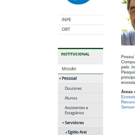
INPE
OBT
INSTITUCIONAL
Possui
Comput
pelo I
Missão
Pesqui
princi
Pessoal
ecossis
Doutores
Áreas 
Ecossi
Alunos
Recurs
Sensor
Assistentes e
Estagiários
Servidores
Egidio Arai