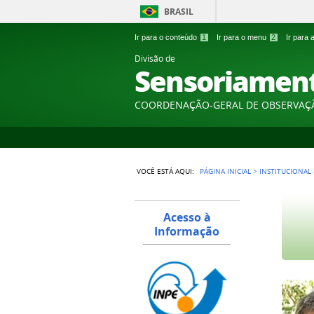
BRASIL
Ir para o conteúdo
1
Ir para o menu
2
Ir para
Divisão de
Sensoriamen
COORDENAÇÃO-GERAL DE OBSERVAÇ
VOCÊ ESTÁ AQUI:
PÁGINA INICIAL
>
INSTITUCIONAL
Acesso à
Informação