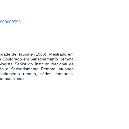
90900009593
idade de Taubaté (1986), Mestrado em
2) e Doutorado em Sensoriamento Remoto
logista Senior do Instituto Nacional de
ção e Sensoriamento Remoto, atuando
oriamento remoto, séries temporais,
computacionais.